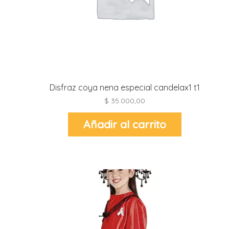
l
l
l
l
Disfraz coya nena especial candelax1 t1
$
35.000,00
Añadir al carrito
l
i