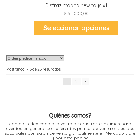
Disfraz moana new toys x1
$
55.000,00
Este
Seleccionar opciones
producto
tiene
múltiples
variantes.
Las
opciones
se
pueden
elegir
en
Mostrando 1–16 de 25 resultados
la
página
de
1
2
producto
Quiénes somos?
Comercio dedicado a la venta de articulos e insumos para
eventos en general con diferentes puntos de venta en sus dos
sucursales con salon de venta y virtualmente en Mercado Libre
y por esta pagina