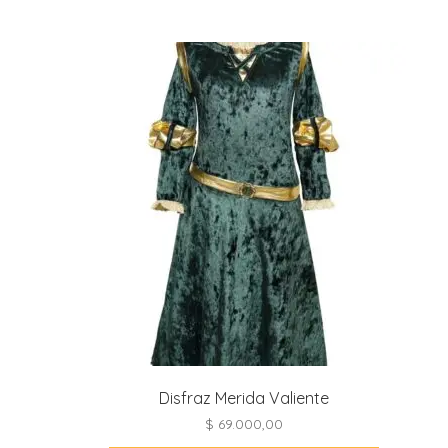
Las
opciones
se
pueden
elegir
en
la
página
de
producto
Disfraz Merida Valiente
$
69.000,00