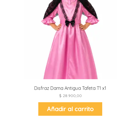
página
de
producto
Disfraz Dama Antigua Tafeta T1 x1
$
28.900,00
Añadir al carrito