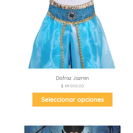
Disfraz Jazmin
$
69.000,00
Este
Seleccionar opciones
producto
tiene
múltiples
variantes.
Las
opciones
se
pueden
elegir