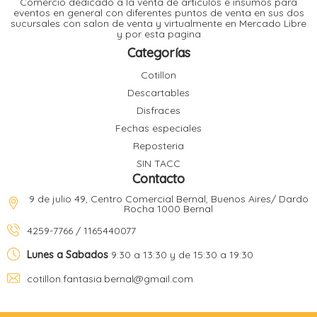
Comercio dedicado a la venta de articulos e insumos para
t
eventos en general con diferentes puntos de venta en sus dos
sucursales con salon de venta y virtualmente en Mercado Libre
r
y por esta pagina
r
i
i
Categorías
i
f
Cotillon
l
r
Descartables
i
r
Disfraces
Fechas especiales
l
Reposteria
i
i
SIN TACC
r
Contacto
t
r
t
9 de julio 49, Centro Comercial Bernal, Buenos Aires/ Dardo
t
Rocha 1000 Bernal
l
i
r
4259-7766 / 1165440077
t
f
i
r
Lunes a Sabados
9:30 a 13:30 y de 15:30 a 19:30
cotillon.fantasia.bernal@gmail.com
i
l