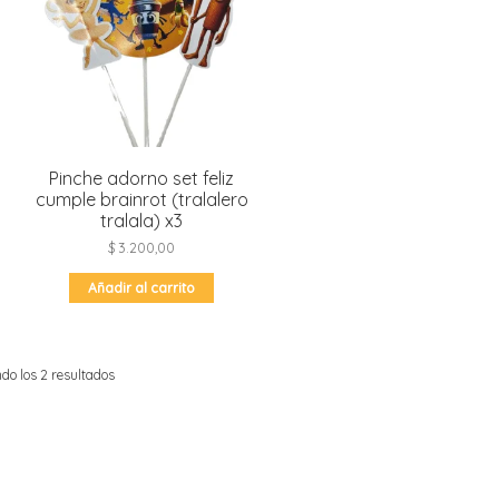
Pinche adorno set feliz
cumple brainrot (tralalero
tralala) x3
:
e
$
3.200,00
ducto
,00
e
tiples
0,00
Añadir al carrito
iantes.
iones
den
ir
do los 2 resultados
ina
ducto