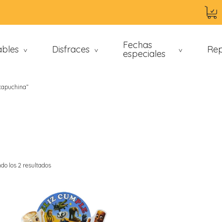
Fechas
ables
Disfraces
Rep
>
>
especiales
>
 capuchina”
do los 2 resultados
an