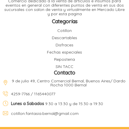
Comercio dedicado a la venta de articulos e insumos para
t
eventos en general con diferentes puntos de venta en sus dos
sucursales con salon de venta y virtualmente en Mercado Libre
r
y por esta pagina
r
i
i
Categorías
i
f
Cotillon
l
r
Descartables
i
r
Disfraces
Fechas especiales
l
Reposteria
i
i
SIN TACC
r
Contacto
t
r
t
9 de julio 49, Centro Comercial Bernal, Buenos Aires/ Dardo
t
Rocha 1000 Bernal
l
i
r
4259-7766 / 1165440077
t
f
i
r
Lunes a Sabados
9:30 a 13:30 y de 15:30 a 19:30
cotillon.fantasia.bernal@gmail.com
i
l