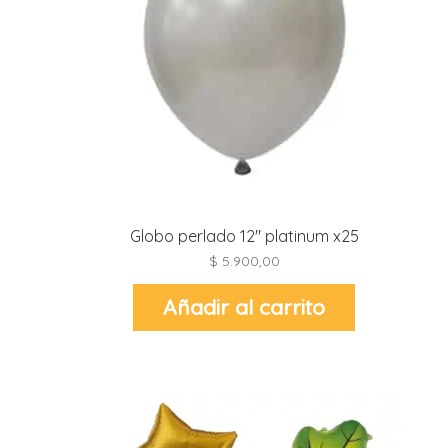
i
l
i
i
i
i
r
Globo perlado 12″ platinum x25
t
i
$
5.900,00
Añadir al carrito
r
-
t
r
i