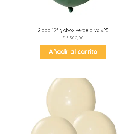
r
r
i
i
r
Globo 12″ globox verde oliva x25
r
$
5.500,00
i
Añadir al carrito
i
t
l
r
t
r
i