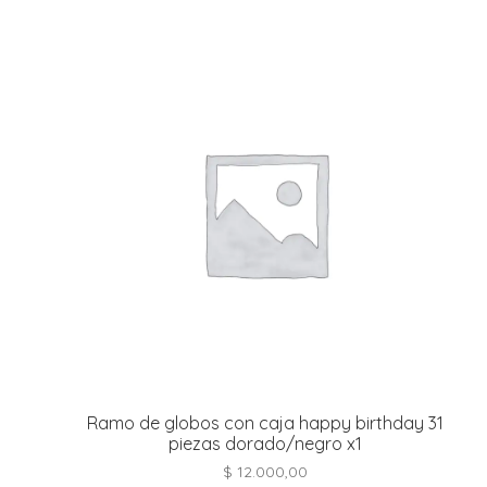
t
r
i
i
l
t
l
l
Ramo de globos con caja happy birthday 31
piezas dorado/negro x1
$
12.000,00