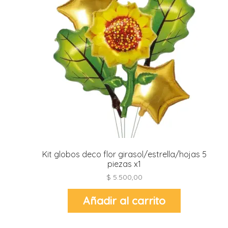
l
l
l
l
l
i
Kit globos deco flor girasol/estrella/hojas 5
piezas x1
$
5.500,00
Añadir al carrito