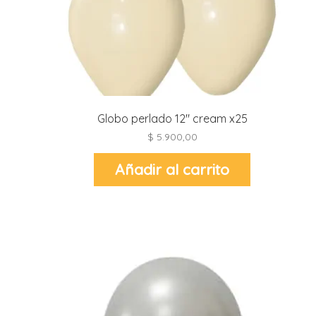
r
r
l
i
t
i
Globo perlado 12″ cream x25
t
$
5.900,00
i
Añadir al carrito
l
l
r
l
r