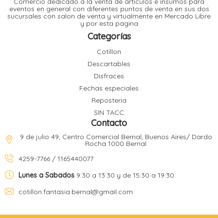
Comercio dedicado a la venta de articulos e insumos para
t
eventos en general con diferentes puntos de venta en sus dos
sucursales con salon de venta y virtualmente en Mercado Libre
r
y por esta pagina
r
i
i
Categorías
i
f
Cotillon
l
r
Descartables
i
r
Disfraces
Fechas especiales
l
Reposteria
i
i
SIN TACC
r
Contacto
t
r
t
9 de julio 49, Centro Comercial Bernal, Buenos Aires/ Dardo
t
Rocha 1000 Bernal
l
i
r
4259-7766 / 1165440077
t
f
i
r
Lunes a Sabados
9:30 a 13:30 y de 15:30 a 19:30
cotillon.fantasia.bernal@gmail.com
i
l