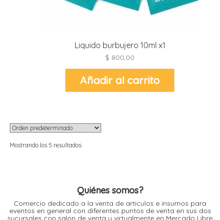
l
l
Liquido burbujero 10ml x1
l
l
$
800,00
Añadir al carrito
l
i
Mostrando los 5 resultados
Quiénes somos?
Comercio dedicado a la venta de articulos e insumos para
eventos en general con diferentes puntos de venta en sus dos
sucursales con salon de venta y virtualmente en Mercado Libre