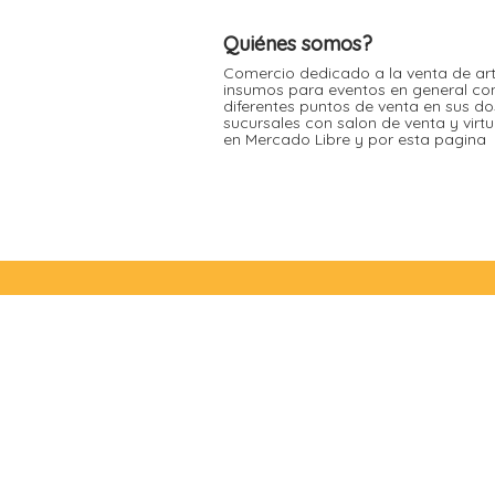
Moldes de silicona
Fechas patrias
Pirotines
Quiénes somos?
Halloween
Pre-mezclas
Comercio dedicado a la venta de art
insumos para eventos en general co
Navidad
Velas y bengalas
diferentes puntos de venta en sus do
sucursales con salon de venta y virt
Pascuas
en Mercado Libre y por esta pagina
San patricio
Vuelta al cole