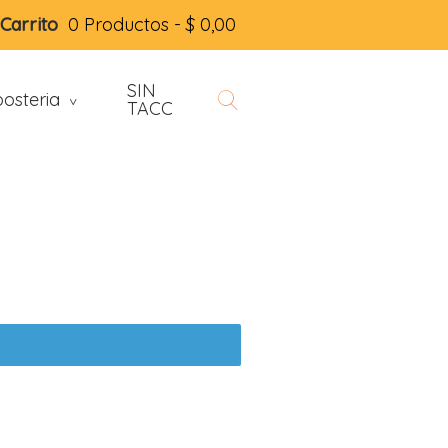
Carrito
0 Productos -
$
0,00
SIN
osteria
>
TACC