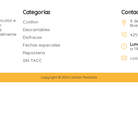
Categorías
Conta
iculos e
9 de
Cotillon
n
Bue
s
Descartables
ualmente
425
Disfraces
Lun
Fechas especiales
a 1
Reposteria
cot
SIN TACC
Copyright © 2026 Cotillón Fantasía