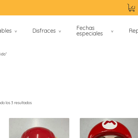
Fechas
ables
Disfraces
Rep
>
>
especiales
>
gida”
do los 3 resultados
an