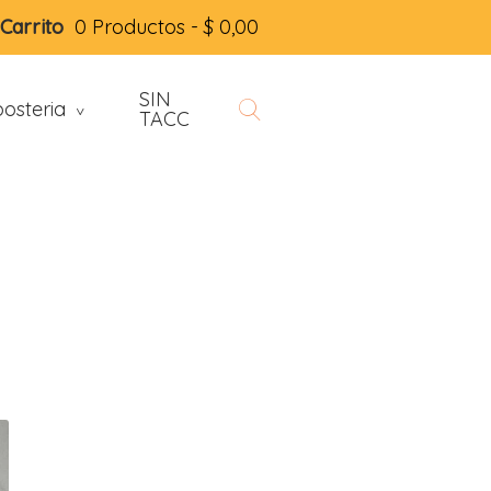
Carrito
0 Productos -
$
0,00
SIN
osteria
>
TACC