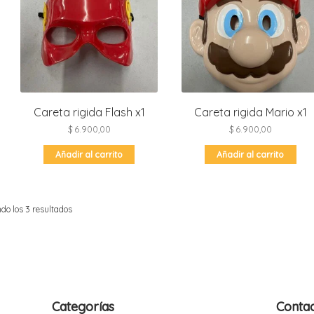
Careta rigida Flash x1
Careta rigida Mario x1
$
6.900,00
$
6.900,00
Añadir al carrito
Añadir al carrito
do los 3 resultados
Categorías
Conta