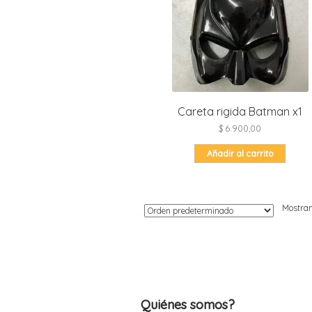
Moldes de silicona
Fechas patrias
Pirotines
Halloween
Pre-mezclas
Navidad
Velas y bengalas
Pascuas
San patricio
Careta rigida Batman x1
Vuelta al cole
$
6.900,00
Añadir al carrito
Mostran
Quiénes somos?