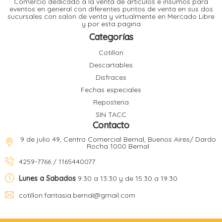
Comercio dedicado a la venta de articulos e insumos para
t
eventos en general con diferentes puntos de venta en sus dos
sucursales con salon de venta y virtualmente en Mercado Libre
r
y por esta pagina
r
i
i
Categorías
i
f
Cotillon
l
r
Descartables
i
r
Disfraces
Fechas especiales
l
Reposteria
i
i
SIN TACC
r
Contacto
t
r
t
9 de julio 49, Centro Comercial Bernal, Buenos Aires/ Dardo
t
Rocha 1000 Bernal
l
i
r
4259-7766 / 1165440077
t
f
i
r
Lunes a Sabados
9:30 a 13:30 y de 15:30 a 19:30
cotillon.fantasia.bernal@gmail.com
i
l