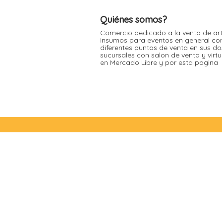
Moldes de silicona
Fechas patrias
Pirotines
Quiénes somos?
Halloween
Pre-mezclas
Comercio dedicado a la venta de art
insumos para eventos en general co
Navidad
Velas y bengalas
diferentes puntos de venta en sus do
sucursales con salon de venta y virt
Pascuas
en Mercado Libre y por esta pagina
San patricio
Vuelta al cole