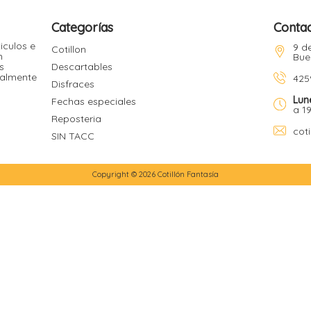
Categorías
Conta
iculos e
9 de
Cotillon
n
Bue
s
Descartables
ualmente
425
Disfraces
Lun
Fechas especiales
a 1
Reposteria
cot
SIN TACC
Copyright © 2026 Cotillón Fantasía