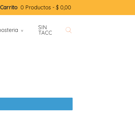
Carrito
0 Productos -
$
0,00
SIN
osteria
>
TACC