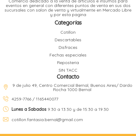
Comercio dedicado a la venta de articulos e insumos para
t
eventos en general con diferentes puntos de venta en sus dos
sucursales con salon de venta y virtualmente en Mercado Libre
r
y por esta pagina
r
i
i
Categorías
i
f
Cotillon
l
r
Descartables
i
r
Disfraces
Fechas especiales
l
Reposteria
i
i
SIN TACC
r
Contacto
t
r
t
9 de julio 49, Centro Comercial Bernal, Buenos Aires/ Dardo
t
Rocha 1000 Bernal
l
i
r
4259-7766 / 1165440077
t
f
i
r
Lunes a Sabados
9:30 a 13:30 y de 15:30 a 19:30
cotillon.fantasia.bernal@gmail.com
i
l