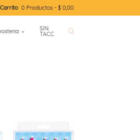
Carrito
0 Productos -
$
0,00
SIN
osteria
>
TACC