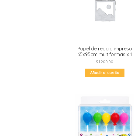
Moldes de silicona
Fechas patrias
Pirotines
Halloween
Pre-mezclas
Navidad
Velas y bengalas
Pascuas
San patricio
Papel de regalo impreso
Vuelta al cole
65x95cm multiformas x 1
$
1.200,00
Añadir al carrito