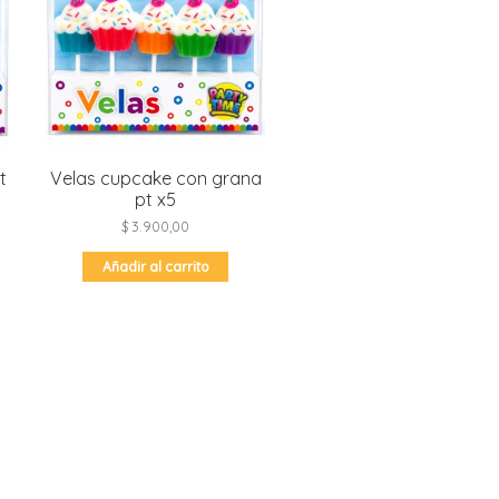
t
Velas cupcake con grana
pt x5
$
3.900,00
Añadir al carrito