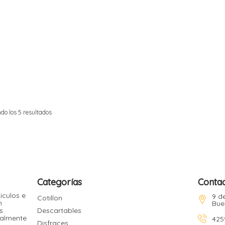
do los 5 resultados
Categorías
Conta
iculos e
9 de
Cotillon
n
Bue
s
Descartables
ualmente
425
Disfraces