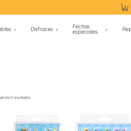
Fechas
ables
Disfraces
Rep
>
>
especiales
>
do los 5 resultados
an