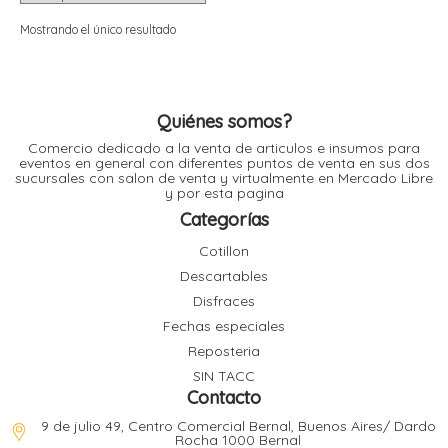
i
i
l
l
Mostrando el único resultado
t
t
i
r
i
t
i
Quiénes somos?
i
Comercio dedicado a la venta de articulos e insumos para
l
eventos en general con diferentes puntos de venta en sus dos
l
sucursales con salon de venta y virtualmente en Mercado Libre
l
y por esta pagina
t
r
Categorías
l
t
Cotillon
t
Descartables
t
r
i
Disfraces
Fechas especiales
Reposteria
i
r
t
SIN TACC
i
Contacto
l
t
9 de julio 49, Centro Comercial Bernal, Buenos Aires/ Dardo
t
Rocha 1000 Bernal