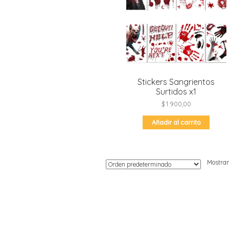
Moldes de silicona
Fechas patrias
Pirotines
Halloween
Pre-mezclas
Navidad
Velas y bengalas
Pascuas
San patricio
Stickers Sangrientos
Vuelta al cole
Surtidos x1
$
1.900,00
Añadir al carrito
Mostran