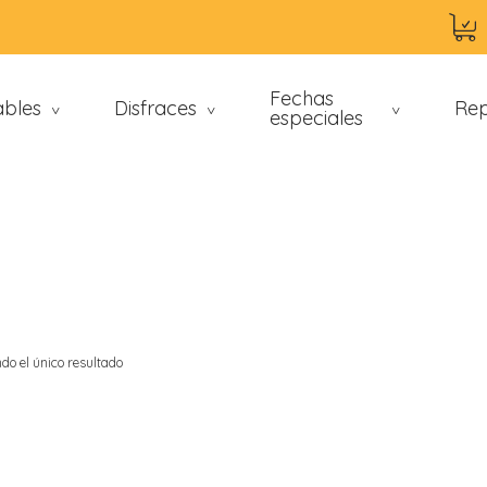
Fechas
ables
Disfraces
Rep
>
>
especiales
>
do el único resultado
an