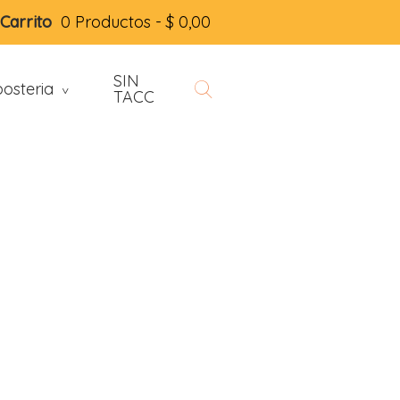
Carrito
0 Productos -
$
0,00
SIN
osteria
>
TACC