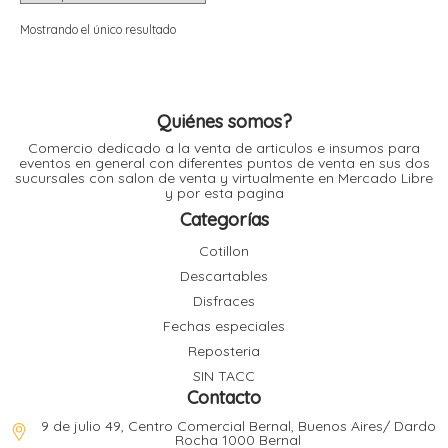
i
i
l
l
Mostrando el único resultado
t
t
i
r
i
t
i
Quiénes somos?
i
Comercio dedicado a la venta de articulos e insumos para
l
eventos en general con diferentes puntos de venta en sus dos
l
sucursales con salon de venta y virtualmente en Mercado Libre
l
y por esta pagina
t
r
Categorías
l
t
Cotillon
t
Descartables
t
r
i
Disfraces
Fechas especiales
Reposteria
i
r
t
SIN TACC
i
Contacto
l
t
9 de julio 49, Centro Comercial Bernal, Buenos Aires/ Dardo
t
Rocha 1000 Bernal