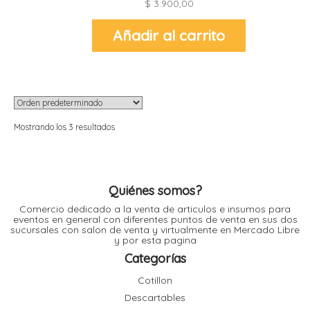
$
3.900,00
Añadir al carrito
r
r
l
i
t
i
t
Mostrando los 3 resultados
i
l
Quiénes somos?
l
Comercio dedicado a la venta de articulos e insumos para
eventos en general con diferentes puntos de venta en sus dos
sucursales con salon de venta y virtualmente en Mercado Libre
y por esta pagina
r
Categorías
l
Cotillon
Descartables
r