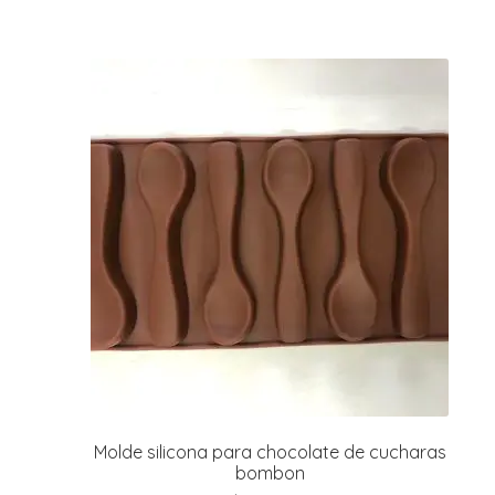
r
r
i
i
r
r
i
i
t
l
r
t
r
Molde silicona para chocolate de cucharas
i
bombon