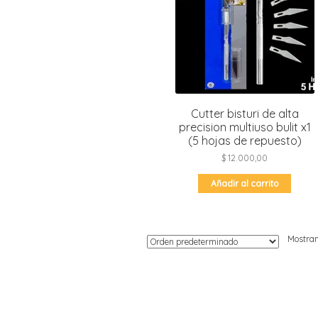
Moldes de silicona
Fechas patrias
Pirotines
Halloween
Pre-mezclas
Navidad
Velas y bengalas
Pascuas
San patricio
Cutter bisturi de alta
Vuelta al cole
precision multiuso bulit x1
(5 hojas de repuesto)
$
12.000,00
Añadir al carrito
Mostran