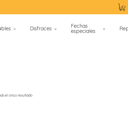
Fechas
ables
Disfraces
Rep
>
>
especiales
>
do el único resultado
an