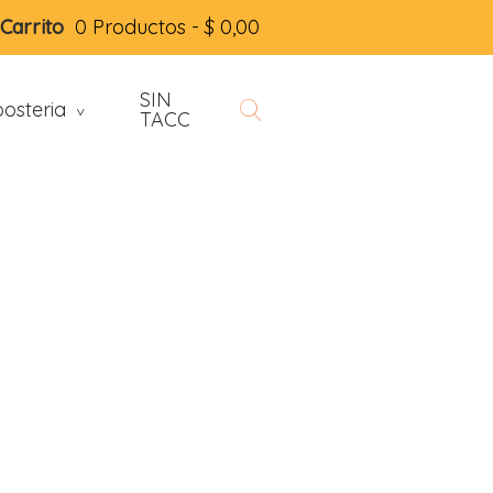
Carrito
0 Productos -
$
0,00
SIN
osteria
>
TACC