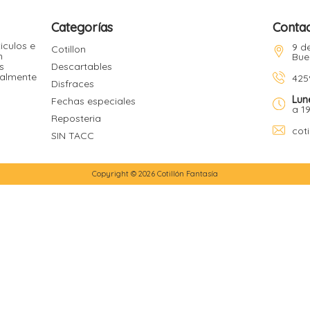
Categorías
Conta
iculos e
9 de
Cotillon
n
Bue
s
Descartables
ualmente
425
Disfraces
Lun
Fechas especiales
a 1
Reposteria
cot
SIN TACC
Copyright © 2026 Cotillón Fantasía