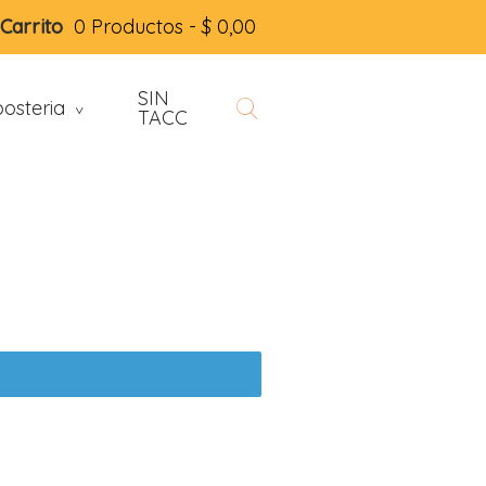
Carrito
0 Productos -
$
0,00
SIN
osteria
>
TACC