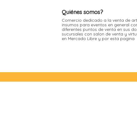
Moldes de silicona
Fechas patrias
Pirotines
Quiénes somos?
Halloween
Pre-mezclas
Comercio dedicado a la venta de art
insumos para eventos en general co
Navidad
Velas y bengalas
diferentes puntos de venta en sus do
sucursales con salon de venta y virt
Pascuas
en Mercado Libre y por esta pagina
San patricio
Vuelta al cole