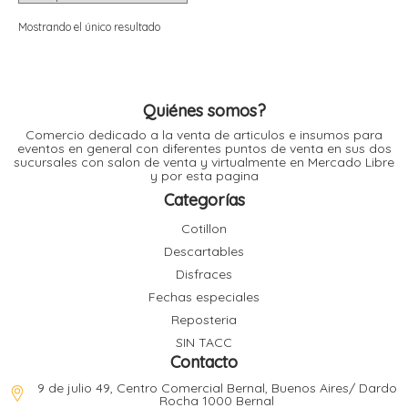
i
i
l
l
Mostrando el único resultado
t
t
i
r
i
t
i
Quiénes somos?
i
Comercio dedicado a la venta de articulos e insumos para
l
eventos en general con diferentes puntos de venta en sus dos
l
sucursales con salon de venta y virtualmente en Mercado Libre
l
y por esta pagina
t
r
Categorías
l
t
Cotillon
t
Descartables
t
r
i
Disfraces
Fechas especiales
Reposteria
i
r
t
SIN TACC
i
Contacto
l
t
9 de julio 49, Centro Comercial Bernal, Buenos Aires/ Dardo
t
Rocha 1000 Bernal