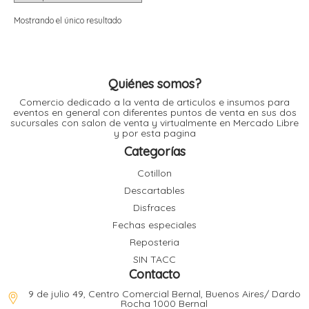
i
i
l
l
Mostrando el único resultado
t
t
i
r
i
t
i
Quiénes somos?
i
Comercio dedicado a la venta de articulos e insumos para
l
eventos en general con diferentes puntos de venta en sus dos
l
sucursales con salon de venta y virtualmente en Mercado Libre
l
y por esta pagina
t
r
Categorías
l
t
Cotillon
t
Descartables
t
r
i
Disfraces
Fechas especiales
Reposteria
i
r
t
SIN TACC
i
Contacto
l
t
9 de julio 49, Centro Comercial Bernal, Buenos Aires/ Dardo
t
Rocha 1000 Bernal