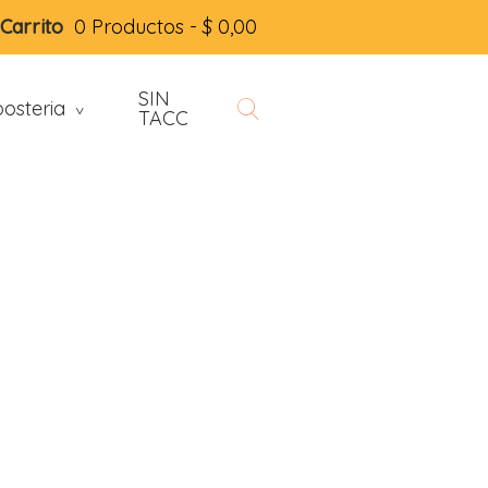
Carrito
0 Productos -
$
0,00
SIN
osteria
>
TACC