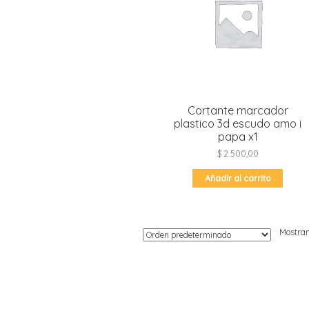
Moldes de silicona
Fechas patrias
Pirotines
Halloween
Pre-mezclas
Navidad
Velas y bengalas
Pascuas
San patricio
Cortante marcador
Vuelta al cole
plastico 3d escudo amo i
papa x1
$
2.500,00
Añadir al carrito
Mostran