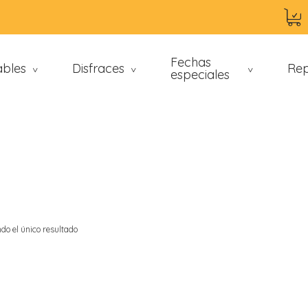
Fechas
ables
Disfraces
Rep
>
>
especiales
>
do el único resultado
an