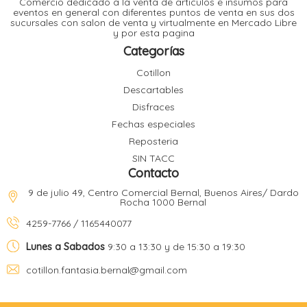
Comercio dedicado a la venta de articulos e insumos para
t
eventos en general con diferentes puntos de venta en sus dos
sucursales con salon de venta y virtualmente en Mercado Libre
r
y por esta pagina
r
i
i
Categorías
i
f
Cotillon
l
r
Descartables
i
r
Disfraces
Fechas especiales
l
Reposteria
i
i
SIN TACC
r
Contacto
t
r
t
9 de julio 49, Centro Comercial Bernal, Buenos Aires/ Dardo
t
Rocha 1000 Bernal
l
i
r
4259-7766 / 1165440077
t
f
i
r
Lunes a Sabados
9:30 a 13:30 y de 15:30 a 19:30
cotillon.fantasia.bernal@gmail.com
i
l