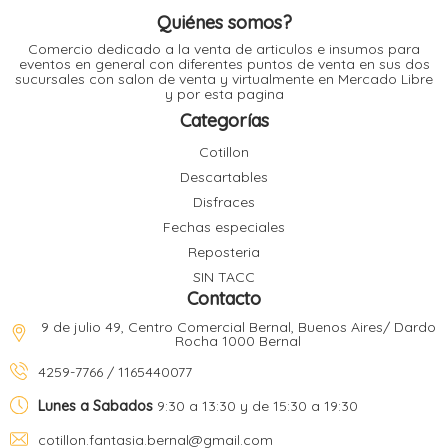
i
i
Quiénes somos?
l
l
Comercio dedicado a la venta de articulos e insumos para
t
eventos en general con diferentes puntos de venta en sus dos
t
sucursales con salon de venta y virtualmente en Mercado Libre
i
r
y por esta pagina
i
t
i
Categorías
i
l
Cotillon
l
Descartables
l
Disfraces
t
r
Fechas especiales
l
t
Reposteria
t
t
r
SIN TACC
i
Contacto
9 de julio 49, Centro Comercial Bernal, Buenos Aires/ Dardo
Rocha 1000 Bernal
i
r
4259-7766 / 1165440077
t
i
Lunes a Sabados
9:30 a 13:30 y de 15:30 a 19:30
l
t
t
cotillon.fantasia.bernal@gmail.com