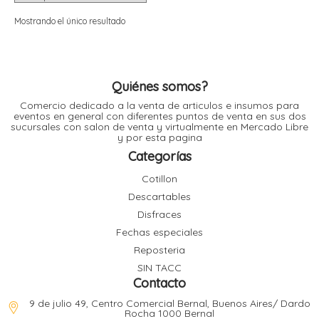
i
i
l
l
Mostrando el único resultado
t
t
i
r
i
t
i
Quiénes somos?
i
Comercio dedicado a la venta de articulos e insumos para
l
eventos en general con diferentes puntos de venta en sus dos
l
sucursales con salon de venta y virtualmente en Mercado Libre
l
y por esta pagina
t
r
Categorías
l
t
Cotillon
t
Descartables
t
r
i
Disfraces
Fechas especiales
Reposteria
i
r
t
SIN TACC
i
Contacto
l
t
9 de julio 49, Centro Comercial Bernal, Buenos Aires/ Dardo
t
Rocha 1000 Bernal