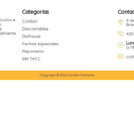
Categorías
Conta
iculos e
9 de
Cotillon
n
Bue
s
Descartables
ualmente
425
Disfraces
Lun
Fechas especiales
a 1
Reposteria
cot
SIN TACC
Copyright © 2026 Cotillón Fantasía