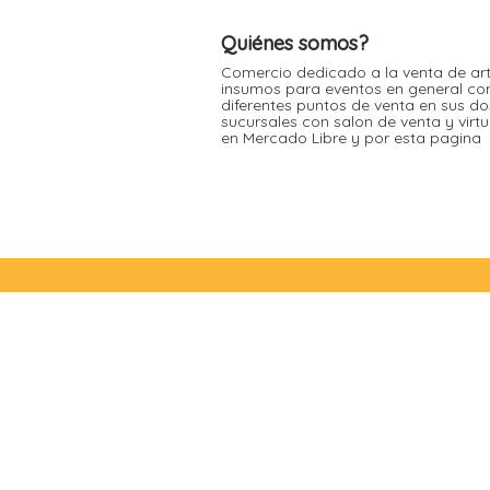
Moldes de silicona
Fechas patrias
Pirotines
Quiénes somos?
Halloween
Pre-mezclas
Comercio dedicado a la venta de art
insumos para eventos en general co
Navidad
Velas y bengalas
diferentes puntos de venta en sus do
sucursales con salon de venta y virt
Pascuas
en Mercado Libre y por esta pagina
San patricio
Vuelta al cole