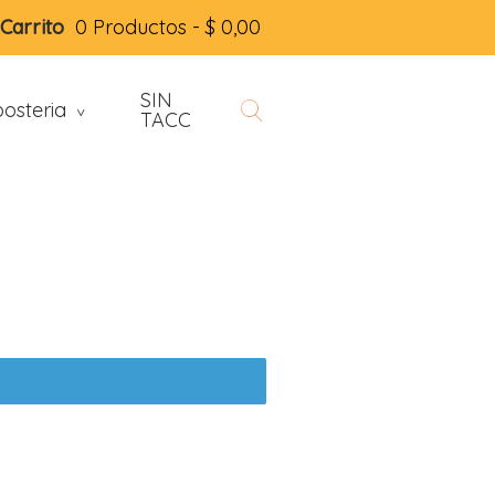
Carrito
0 Productos -
$
0,00
SIN
osteria
>
TACC