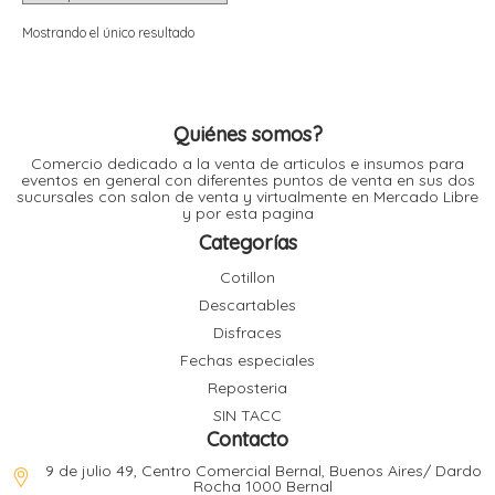
i
i
l
l
Mostrando el único resultado
t
t
i
r
i
t
i
Quiénes somos?
i
Comercio dedicado a la venta de articulos e insumos para
l
eventos en general con diferentes puntos de venta en sus dos
l
sucursales con salon de venta y virtualmente en Mercado Libre
l
y por esta pagina
t
r
Categorías
l
t
Cotillon
t
Descartables
t
r
i
Disfraces
Fechas especiales
Reposteria
i
r
t
SIN TACC
i
Contacto
l
t
9 de julio 49, Centro Comercial Bernal, Buenos Aires/ Dardo
t
Rocha 1000 Bernal