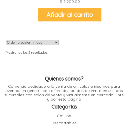
$
3.200,00
Añadir al carrito
r
r
l
i
t
i
t
Mostrando los 3 resultados
i
l
Quiénes somos?
l
Comercio dedicado a la venta de articulos e insumos para
eventos en general con diferentes puntos de venta en sus dos
sucursales con salon de venta y virtualmente en Mercado Libre
y por esta pagina
r
Categorías
l
Cotillon
Descartables
r