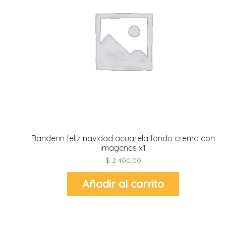
t
r
r
i
i
i
f
l
r
i
r
l
i
i
r
t
Banderin feliz navidad acuarela fondo crema con
r
t
imagenes x1
t
l
i
r
$
2.400,00
t
f
i
r
Añadir al carrito
i
l