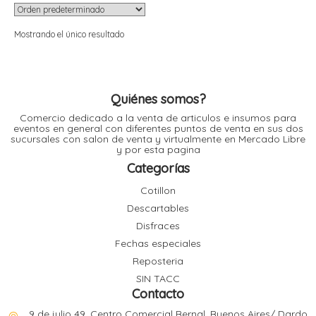
i
i
l
l
Mostrando el único resultado
t
t
i
r
i
t
i
i
Quiénes somos?
l
l
Comercio dedicado a la venta de articulos e insumos para
l
eventos en general con diferentes puntos de venta en sus dos
sucursales con salon de venta y virtualmente en Mercado Libre
y por esta pagina
t
r
l
Categorías
t
t
Cotillon
t
r
i
Descartables
Disfraces
Fechas especiales
i
r
Reposteria
t
i
SIN TACC
Contacto
l
t
t
9 de julio 49, Centro Comercial Bernal, Buenos Aires/ Dardo