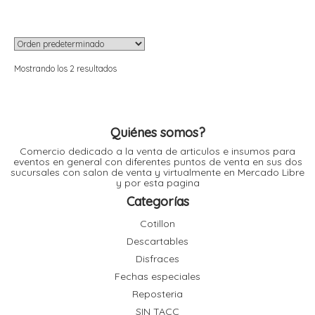
variantes.
Las
r
r
opciones
i
i
se
pueden
elegir
en
Mostrando los 2 resultados
r
la
r
página
de
producto
i
i
Quiénes somos?
Comercio dedicado a la venta de articulos e insumos para
t
eventos en general con diferentes puntos de venta en sus dos
l
sucursales con salon de venta y virtualmente en Mercado Libre
r
y por esta pagina
t
Categorías
Cotillon
Descartables
Disfraces
r
Fechas especiales
i
Reposteria
SIN TACC