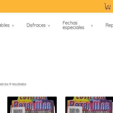
Fechas
ables
Disfraces
Rep
>
>
especiales
>
do los 9 resultados
an