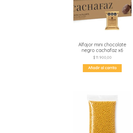
Moldes de silicona
Fechas patrias
Pirotines
Halloween
Pre-mezclas
Navidad
Velas y bengalas
Pascuas
San patricio
Alfajor mini chocolate
negro cachafaz x6
Vuelta al cole
$
11.900,00
Añadir al carrito