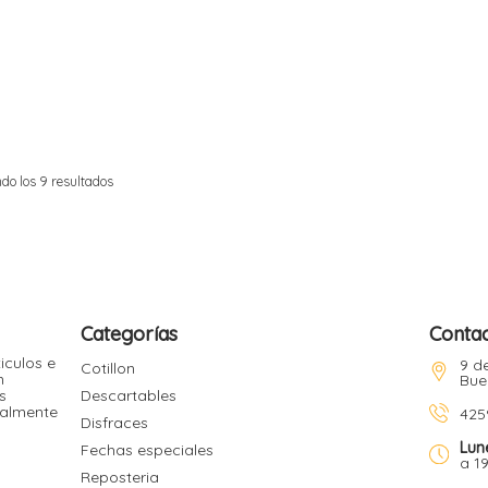
do los 9 resultados
Categorías
Conta
iculos e
9 de
Cotillon
n
Bue
s
Descartables
ualmente
425
Disfraces
Lun
Fechas especiales
a 1
Reposteria