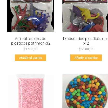
Animalitos de zoo
Dinosaurios plasticos min
plasticos patrimar x12
x12
$
1.600,00
$
3.500,00
Añadir al carrito
Añadir al carrito