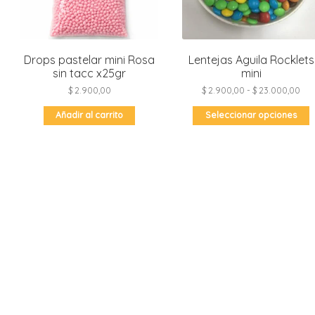
Drops pastelar mini Rosa
Lentejas Aguila Rocklets
sin tacc x25gr
mini
Ran
$
2.900,00
$
2.900,00
-
$
23.000,00
de
prec
E
des
Añadir al carrito
Seleccionar opciones
p
$ 2
t
has
m
$ 2
v
L
o
s
p
e
e
l
p
d
p