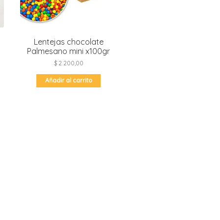
Lentejas chocolate
Palmesano mini x100gr
go
$
2.200,00
ios:
ste
de
Añadir al carrito
roducto
.900,00
iene
ta
últiples
3.000,00
ariantes.
as
pciones
e
ueden
legir
n
a
ágina
e
roducto