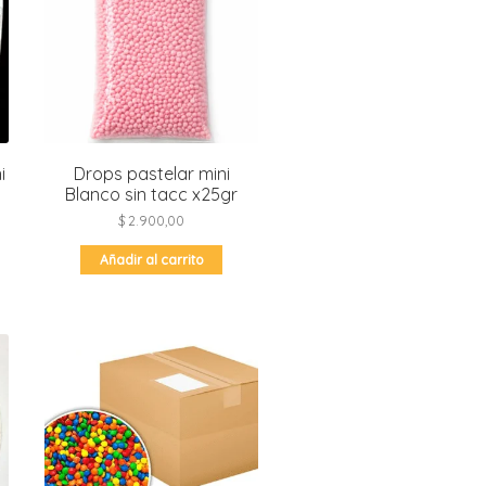
i
Drops pastelar mini
Blanco sin tacc x25gr
$
2.900,00
Añadir al carrito