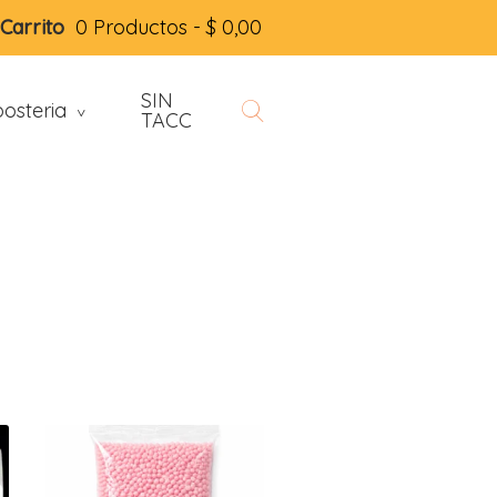
Carrito
0 Productos -
$
0,00
SIN
osteria
>
TACC