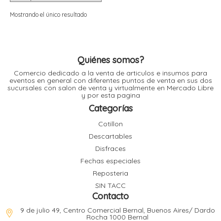
i
i
l
l
Mostrando el único resultado
t
t
i
r
i
t
i
Quiénes somos?
i
Comercio dedicado a la venta de articulos e insumos para
l
eventos en general con diferentes puntos de venta en sus dos
l
sucursales con salon de venta y virtualmente en Mercado Libre
l
y por esta pagina
t
r
Categorías
l
t
Cotillon
t
Descartables
t
r
i
Disfraces
Fechas especiales
Reposteria
i
r
t
SIN TACC
i
Contacto
l
t
9 de julio 49, Centro Comercial Bernal, Buenos Aires/ Dardo
t
Rocha 1000 Bernal