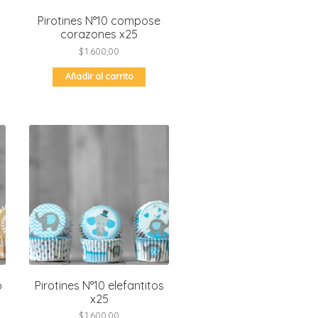
Pirotines N°10 compose
corazones x25
$
1.600,00
Añadir al carrito
o
Pirotines N°10 elefantitos
x25
$
1.600,00