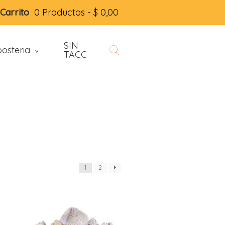
Carrito
0 Productos -
$
0,00
SIN
osteria
>
TACC
1
2