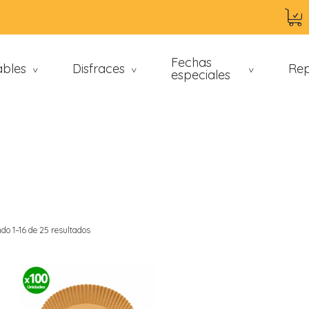
Fechas
ables
Disfraces
Rep
>
>
especiales
>
do 1–16 de 25 resultados
an