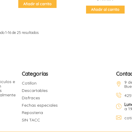
Añadir al carrito
Añadir al carrito
do 1–16 de 25 resultados
Categorías
Conta
iculos e
9 de
Cotillon
n
Bue
s
Descartables
ualmente
425
Disfraces
Lun
Fechas especiales
a 1
Reposteria
cot
SIN TACC