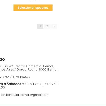
Este
Seleccionar opciones
producto
tiene
múltiples
variantes.
Las
opciones
se
1
2
pueden
elegir
en
la
página
de
producto
cto
 julio 49, Centro Comercial Bernal,
nos Aires/ Dardo Rocha 1000 Bernal
9-7766 / 1165440077
es a Sabados
9:30 a 13:30 y de 15:30
9:30
illon.fantasia.bernal@gmail.com