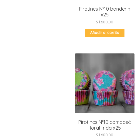
Pirotines N°10 banderin
x25
$
1.600,00
Añadir al carrito
Pirotines N°10 composé
floral frida x25
$
1.600,00