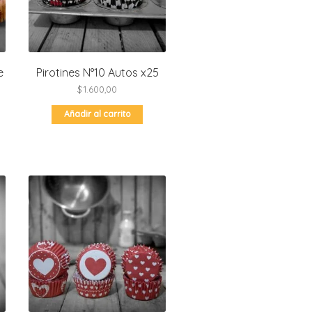
e
Pirotines N°10 Autos x25
$
1.600,00
Añadir al carrito