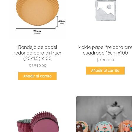
Bandeja de papel
Molde papel freidora air
redonda para airfryer
cuadrado 16cm x100
(20×4.5) x100
$
7.900,00
$
7.990,00
Añadir al carrito
Añadir al carrito