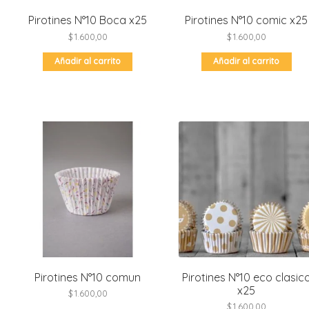
Pirotines N°10 Boca x25
Pirotines N°10 comic x25
$
1.600,00
$
1.600,00
Añadir al carrito
Añadir al carrito
Pirotines N°10 comun
Pirotines N°10 eco clasic
x25
$
1.600,00
$
1.600,00