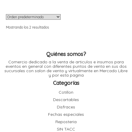
r
r
i
i
Mostrando los 2 resultados
r
r
i
i
Quiénes somos?
Comercio dedicado a la venta de articulos e insumos para
eventos en general con diferentes puntos de venta en sus dos
t
sucursales con salon de venta y virtualmente en Mercado Libre
l
y por esta pagina
r
t
Categorías
Cotillon
Descartables
Disfraces
r
Fechas especiales
Reposteria
i
SIN TACC