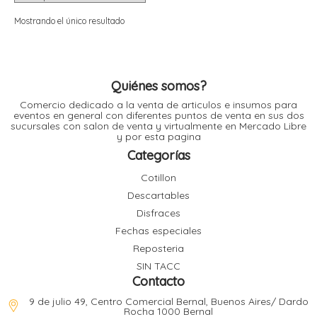
i
i
l
l
Mostrando el único resultado
t
t
i
r
i
t
i
Quiénes somos?
i
Comercio dedicado a la venta de articulos e insumos para
l
eventos en general con diferentes puntos de venta en sus dos
l
sucursales con salon de venta y virtualmente en Mercado Libre
l
y por esta pagina
t
r
Categorías
l
t
Cotillon
t
Descartables
t
r
i
Disfraces
Fechas especiales
Reposteria
i
r
t
SIN TACC
i
Contacto
l
t
9 de julio 49, Centro Comercial Bernal, Buenos Aires/ Dardo
t
Rocha 1000 Bernal