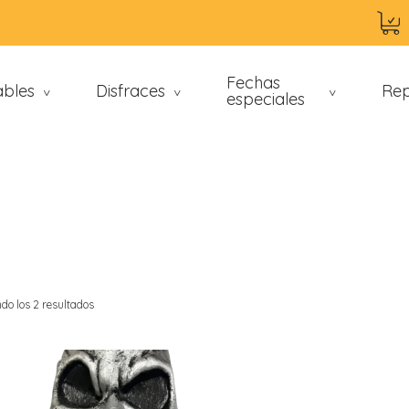
Fechas
ables
Disfraces
Rep
>
>
especiales
>
do los 2 resultados
an