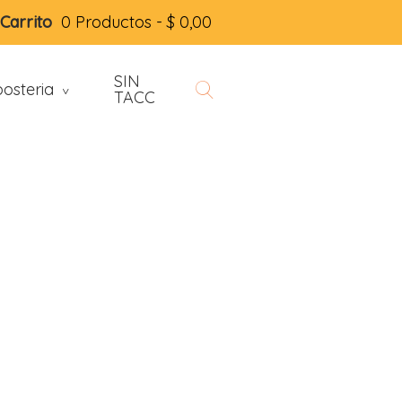
Carrito
0 Productos -
$
0,00
SIN
osteria
>
TACC