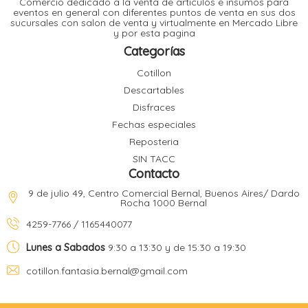
Comercio dedicado a la venta de articulos e insumos para
t
eventos en general con diferentes puntos de venta en sus dos
sucursales con salon de venta y virtualmente en Mercado Libre
r
y por esta pagina
r
i
i
Categorías
i
f
Cotillon
l
r
Descartables
i
r
Disfraces
Fechas especiales
l
Reposteria
i
i
SIN TACC
r
Contacto
t
r
t
9 de julio 49, Centro Comercial Bernal, Buenos Aires/ Dardo
t
Rocha 1000 Bernal
l
i
r
4259-7766 / 1165440077
t
f
i
r
Lunes a Sabados
9:30 a 13:30 y de 15:30 a 19:30
cotillon.fantasia.bernal@gmail.com
i
l