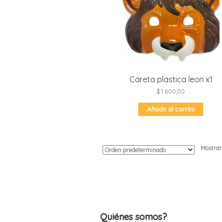
Moldes de silicona
Fechas patrias
Pirotines
Halloween
Pre-mezclas
Navidad
Velas y bengalas
Pascuas
San patricio
Careta plastica leon x1
Vuelta al cole
$
1.600,00
Añadir al carrito
Mostran
Quiénes somos?