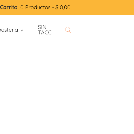
Carrito
0 Productos -
$
0,00
SIN
osteria
>
TACC