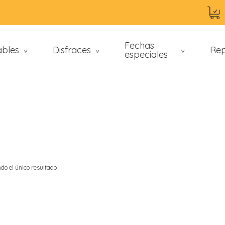
Fechas
ables
Disfraces
Rep
>
>
especiales
>
do el único resultado
an