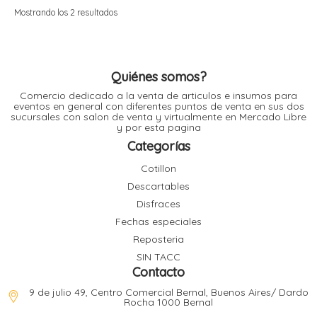
Mostrando los 2 resultados
r
r
i
i
r
Quiénes somos?
r
Comercio dedicado a la venta de articulos e insumos para
i
eventos en general con diferentes puntos de venta en sus dos
sucursales con salon de venta y virtualmente en Mercado Libre
i
y por esta pagina
Categorías
t
Cotillon
l
r
Descartables
t
Disfraces
Fechas especiales
Reposteria
SIN TACC
r
Contacto
9 de julio 49, Centro Comercial Bernal, Buenos Aires/ Dardo
i
Rocha 1000 Bernal