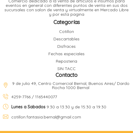
Comercio dedicado a la venta de articulos e insumos para
t
eventos en general con diferentes puntos de venta en sus dos
sucursales con salon de venta y virtualmente en Mercado Libre
r
y por esta pagina
r
i
i
Categorías
i
f
Cotillon
l
r
Descartables
i
r
Disfraces
Fechas especiales
l
Reposteria
i
i
SIN TACC
r
Contacto
t
r
t
9 de julio 49, Centro Comercial Bernal, Buenos Aires/ Dardo
t
Rocha 1000 Bernal
l
i
r
4259-7766 / 1165440077
t
f
i
r
Lunes a Sabados
9:30 a 13:30 y de 15:30 a 19:30
cotillon.fantasia.bernal@gmail.com
i
l