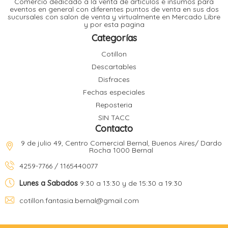
Comercio dedicado a la venta de articulos e insumos para
t
eventos en general con diferentes puntos de venta en sus dos
sucursales con salon de venta y virtualmente en Mercado Libre
r
y por esta pagina
r
i
i
Categorías
i
f
Cotillon
l
r
Descartables
i
r
Disfraces
Fechas especiales
l
Reposteria
i
i
SIN TACC
r
Contacto
t
r
t
9 de julio 49, Centro Comercial Bernal, Buenos Aires/ Dardo
t
Rocha 1000 Bernal
l
i
r
4259-7766 / 1165440077
t
f
i
r
Lunes a Sabados
9:30 a 13:30 y de 15:30 a 19:30
cotillon.fantasia.bernal@gmail.com
i
l