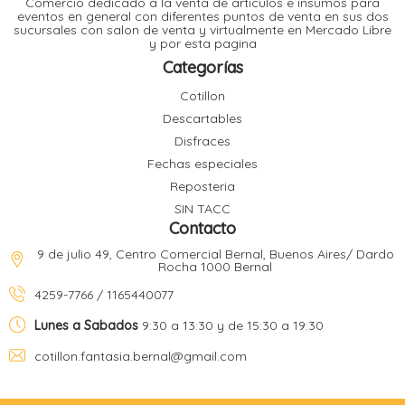
Comercio dedicado a la venta de articulos e insumos para
t
eventos en general con diferentes puntos de venta en sus dos
sucursales con salon de venta y virtualmente en Mercado Libre
r
y por esta pagina
r
i
i
Categorías
i
f
Cotillon
l
r
Descartables
i
r
Disfraces
Fechas especiales
l
Reposteria
i
i
SIN TACC
r
Contacto
t
r
t
9 de julio 49, Centro Comercial Bernal, Buenos Aires/ Dardo
t
Rocha 1000 Bernal
l
i
r
4259-7766 / 1165440077
t
f
i
r
Lunes a Sabados
9:30 a 13:30 y de 15:30 a 19:30
cotillon.fantasia.bernal@gmail.com
i
l