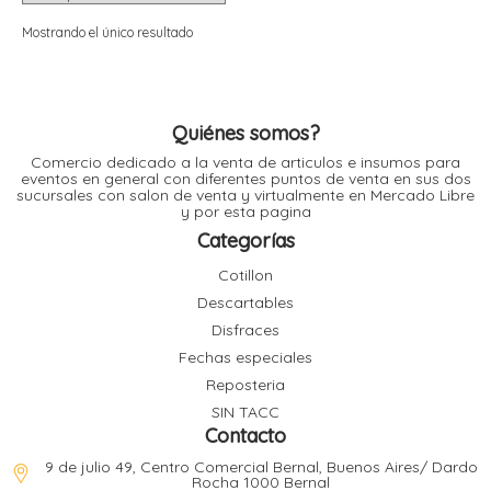
i
i
l
l
Mostrando el único resultado
t
t
i
r
i
t
i
Quiénes somos?
i
Comercio dedicado a la venta de articulos e insumos para
l
eventos en general con diferentes puntos de venta en sus dos
l
sucursales con salon de venta y virtualmente en Mercado Libre
l
y por esta pagina
t
r
Categorías
l
t
Cotillon
t
Descartables
t
r
i
Disfraces
Fechas especiales
Reposteria
i
r
t
SIN TACC
i
Contacto
l
t
9 de julio 49, Centro Comercial Bernal, Buenos Aires/ Dardo
t
Rocha 1000 Bernal