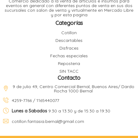
Comercio dedicado a la venta de articulos e insumos para
t
eventos en general con diferentes puntos de venta en sus dos
sucursales con salon de venta y virtualmente en Mercado Libre
r
y por esta pagina
r
i
i
Categorías
i
f
Cotillon
l
r
Descartables
i
r
Disfraces
Fechas especiales
l
Reposteria
i
i
SIN TACC
r
Contacto
t
r
t
9 de julio 49, Centro Comercial Bernal, Buenos Aires/ Dardo
t
Rocha 1000 Bernal
l
i
r
4259-7766 / 1165440077
t
f
i
r
Lunes a Sabados
9:30 a 13:30 y de 15:30 a 19:30
cotillon.fantasia.bernal@gmail.com
i
l