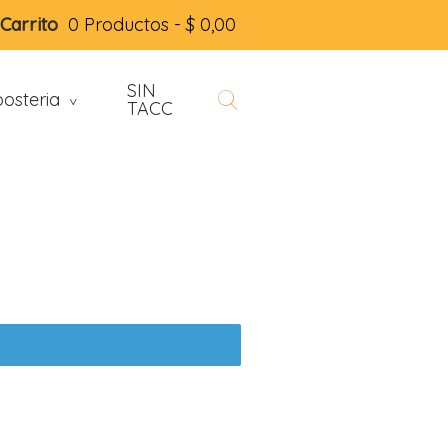
Carrito
0 Productos -
$
0,00
SIN
osteria
>
TACC