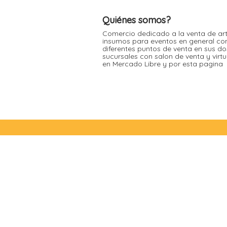
Moldes de silicona
Fechas patrias
Pirotines
Quiénes somos?
Halloween
Pre-mezclas
Comercio dedicado a la venta de art
insumos para eventos en general co
Navidad
Velas y bengalas
diferentes puntos de venta en sus do
sucursales con salon de venta y virt
Pascuas
en Mercado Libre y por esta pagina
San patricio
Vuelta al cole