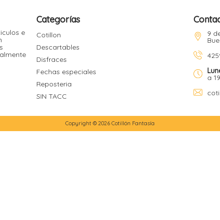
Categorías
Conta
iculos e
9 de
Cotillon
n
Bue
s
Descartables
ualmente
425
Disfraces
Lun
Fechas especiales
a 1
Reposteria
cot
SIN TACC
Copyright © 2026 Cotillón Fantasía