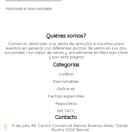
i
i
l
l
Mostrando el único resultado
t
t
i
r
i
t
i
Quiénes somos?
i
Comercio dedicado a la venta de articulos e insumos para
l
eventos en general con diferentes puntos de venta en sus dos
l
sucursales con salon de venta y virtualmente en Mercado Libre
l
y por esta pagina
t
r
Categorías
l
t
Cotillon
t
Descartables
t
r
i
Disfraces
Fechas especiales
Reposteria
i
r
t
SIN TACC
i
Contacto
l
t
9 de julio 49, Centro Comercial Bernal, Buenos Aires/ Dardo
t
Rocha 1000 Bernal