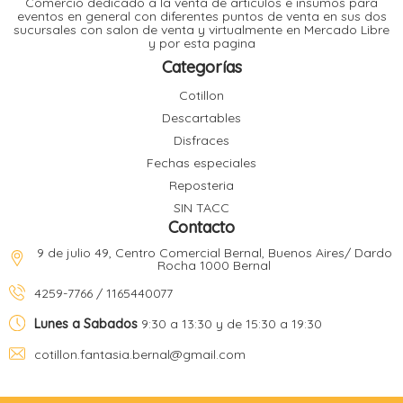
Comercio dedicado a la venta de articulos e insumos para
t
eventos en general con diferentes puntos de venta en sus dos
sucursales con salon de venta y virtualmente en Mercado Libre
r
y por esta pagina
r
i
i
Categorías
i
f
Cotillon
l
r
Descartables
i
r
Disfraces
Fechas especiales
l
Reposteria
i
i
SIN TACC
r
Contacto
t
r
t
9 de julio 49, Centro Comercial Bernal, Buenos Aires/ Dardo
t
Rocha 1000 Bernal
l
i
r
4259-7766 / 1165440077
t
f
i
r
Lunes a Sabados
9:30 a 13:30 y de 15:30 a 19:30
cotillon.fantasia.bernal@gmail.com
i
l