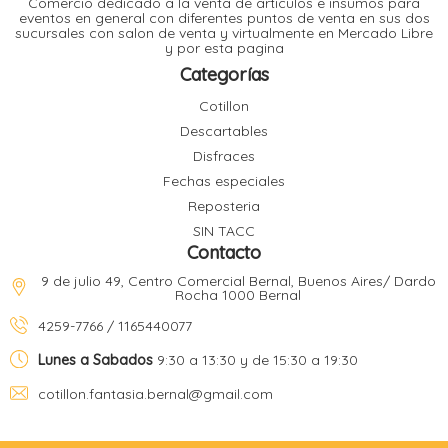
Comercio dedicado a la venta de articulos e insumos para
t
eventos en general con diferentes puntos de venta en sus dos
sucursales con salon de venta y virtualmente en Mercado Libre
r
y por esta pagina
r
i
i
Categorías
i
f
Cotillon
l
r
Descartables
i
r
Disfraces
Fechas especiales
l
Reposteria
i
i
SIN TACC
r
Contacto
t
r
t
9 de julio 49, Centro Comercial Bernal, Buenos Aires/ Dardo
t
Rocha 1000 Bernal
l
i
r
4259-7766 / 1165440077
t
f
i
r
Lunes a Sabados
9:30 a 13:30 y de 15:30 a 19:30
cotillon.fantasia.bernal@gmail.com
i
l