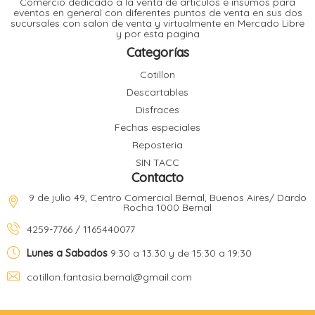
Comercio dedicado a la venta de articulos e insumos para
t
eventos en general con diferentes puntos de venta en sus dos
sucursales con salon de venta y virtualmente en Mercado Libre
r
y por esta pagina
r
i
i
Categorías
i
f
Cotillon
l
r
Descartables
i
r
Disfraces
Fechas especiales
l
Reposteria
i
i
SIN TACC
r
Contacto
t
r
t
9 de julio 49, Centro Comercial Bernal, Buenos Aires/ Dardo
t
Rocha 1000 Bernal
l
i
r
4259-7766 / 1165440077
t
f
i
r
Lunes a Sabados
9:30 a 13:30 y de 15:30 a 19:30
cotillon.fantasia.bernal@gmail.com
i
l