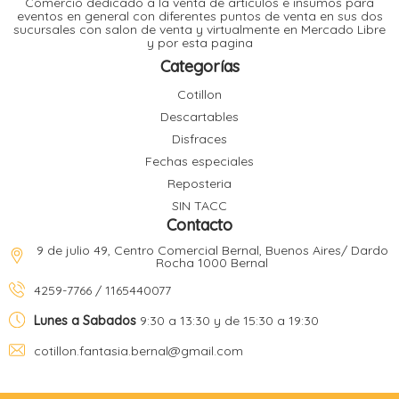
Comercio dedicado a la venta de articulos e insumos para
t
eventos en general con diferentes puntos de venta en sus dos
sucursales con salon de venta y virtualmente en Mercado Libre
r
y por esta pagina
r
i
i
Categorías
i
f
Cotillon
l
r
Descartables
i
r
Disfraces
Fechas especiales
l
Reposteria
i
i
SIN TACC
r
Contacto
t
r
t
9 de julio 49, Centro Comercial Bernal, Buenos Aires/ Dardo
t
Rocha 1000 Bernal
l
i
r
4259-7766 / 1165440077
t
f
i
r
Lunes a Sabados
9:30 a 13:30 y de 15:30 a 19:30
cotillon.fantasia.bernal@gmail.com
i
l